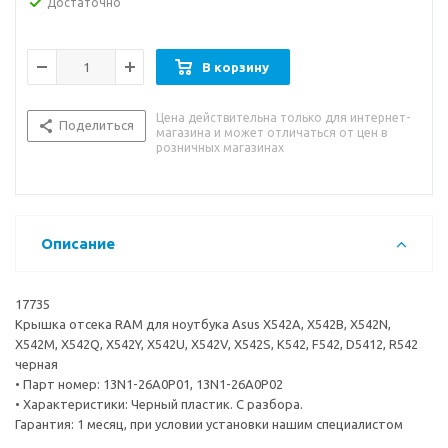
Достаточно
В корзину
Цена действительна только для интернет-
Поделиться
магазина и может отличаться от цен в
розничных магазинах
Описание
17735
Крышка отсека RAM для ноутбука Asus X542A, X542B, X542N,
X542M, X542Q, X542Y, X542U, X542V, X542S, K542, F542, D5412, R542
черная
• Парт номер: 13N1-26A0P01, 13N1-26A0P02
• Характеристики: Черный пластик. С разбора.
Гарантия: 1 месяц, при условии установки нашим специалистом