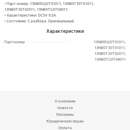
• Парт номер: 13NB0SQ0T01011, 13NB0T30T01011,
13NB0T30T02011, 13NB0TG0T04011
• Характеристики: DC5V 0.5A
• Состояние: С разбора. Оригинальный.
Характеристики
Партномер
13NB0SQ0T01011,
13NB0T30T01011,
13NB0T30T02011,
13NB0TG0T04011
О компании
Новости
Магазины
Юридическим лицам
Оплата