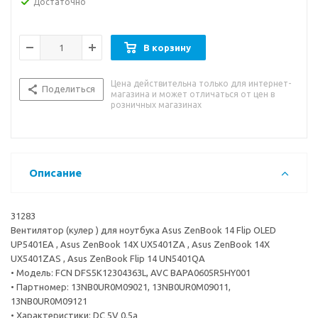
Достаточно
В корзину
Цена действительна только для интернет-
Поделиться
магазина и может отличаться от цен в
розничных магазинах
Описание
31283
Вентилятор (кулер ) для ноутбука Asus ZenBook 14 Flip OLED
UP5401EA , Asus ZenBook 14X UX5401ZA , Asus ZenBook 14X
UX5401ZAS , Asus ZenBook Flip 14 UN5401QA
• Модель: FCN DFS5K12304363L, AVC BAPA0605R5HY001
• Партномер: 13NB0UR0M09021, 13NB0UR0M09011,
13NB0UR0M09121
• Характеристики: DC 5V 0.5a