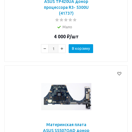
ASUS TP420UA донор
процессора R3- 5300U
(41737)
Мало
4 000
₽
/шт
В корзину
Материнская плата
ASUS S5507QAD донор