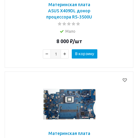
Материнская плата
ASUS X409DL донор
процессора R5-3500U
Мало
8 000
₽
/шт
В корзину
Материнская плата