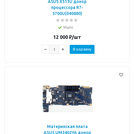
ASUS X513U донор
процессора R7-
5700U(040880)
Мало
12 000
₽
/шт
В корзину
Материнская плата
ASUS UM3402YA донор