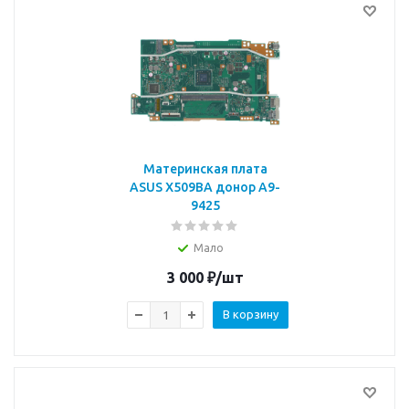
Материнская плата
ASUS X509BA донор A9-
9425
Мало
3 000
₽
/шт
В корзину