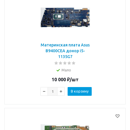
Материнская плата Asus
B9400CEA донор i5-
1135G7
Мало
10 000
₽
/шт
В корзину