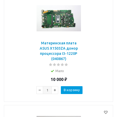
Материнская плата
ASUS X1503ZA донор
процессора I3-1220P
(040867)
Мало
10 000
₽
В корзину