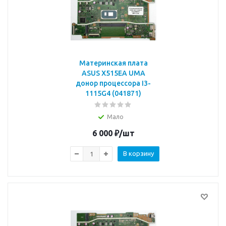
Материнская плата
ASUS X515EA UMA
донор процессора I3-
1115G4 (041871)
Мало
6 000
₽
/шт
В корзину