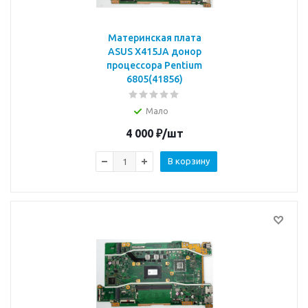
Материнская плата
ASUS X415JA донор
процессора Pentium
6805(41856)
Мало
4 000
₽
/шт
В корзину