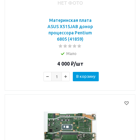
Материнская плата
ASUS X515JAB донор
процессора Pentium
6805 (41859)
Мало
4 000
₽
/шт
В корзину