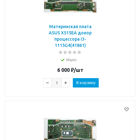
Материнская плата
ASUS X515EA донор
процессора i3-
1115G4(41861)
Мало
6 000
₽
/шт
В корзину