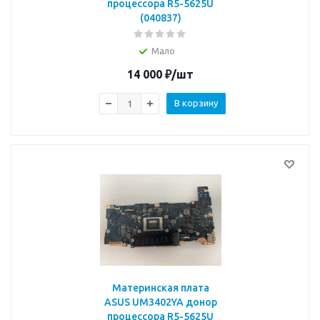
процессора R5-5625U
(040837)
Мало
14 000
₽
/шт
В корзину
Материнская плата
ASUS UM3402YA донор
процессора R5-5625U