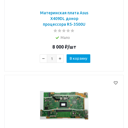
Материнская плата Asus
X409DL донор
процессора R5-3500U
Мало
8 000
₽
/шт
В корзину