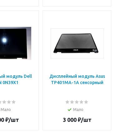
 модуль Dell
Дисплейный модуль Asus
N 0N39X1
TP401MA-1A сенсорный
Мало
Мало
00
₽
/шт
3 000
₽
/шт