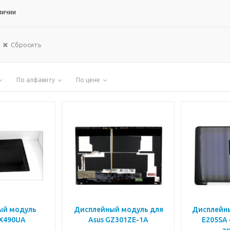
личии
Сбросить
По алфавиту
По цене
дуль
Дисплейный модуль для
Дисплейны
X490UA
Asus GZ301ZE-1A
E205SA 