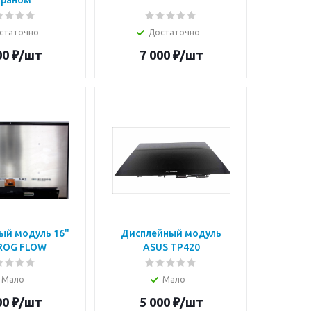
краном
статочно
Достаточно
00
₽
/шт
7 000
₽
/шт
ый модуль 16"
Дисплейный модуль
 ROG FLOW
ASUS TP420
Мало
Мало
00
₽
/шт
5 000
₽
/шт