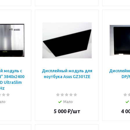
й модуль с
Дисплейный модуль для
Дисплейный
" 3840x2400
ноутбука Asus GZ301ZE
DP/
D UltraSlim
Hz
ало
Мало
5 000
₽
/шт
4 0