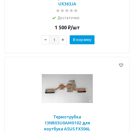
UX363JA
Достаточно
1 500
₽
/шт
В корзину
Термотрубка
13NR03U0AM0102 для
ноутбука ASUS FX506L