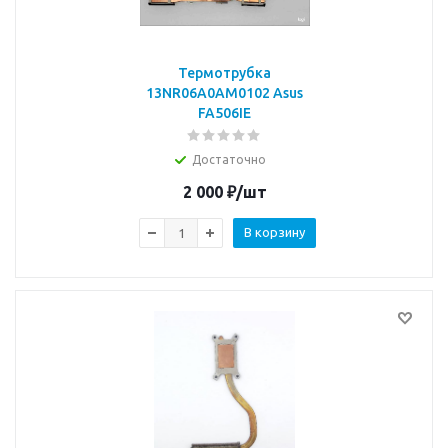
Термотрубка
13NR06A0AM0102 Asus
FA506IE
Достаточно
2 000
₽
/шт
В корзину