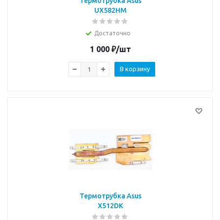
Термотрубка Asus
UX582HM
Достаточно
1 000
₽
/шт
В корзину
Термотрубка Asus
X512DK