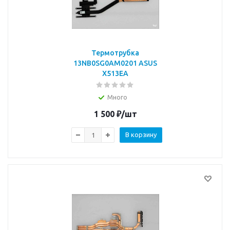
Термотрубка
13NB0SG0AM0201 ASUS
X513EA
Много
1 500
₽
/шт
В корзину