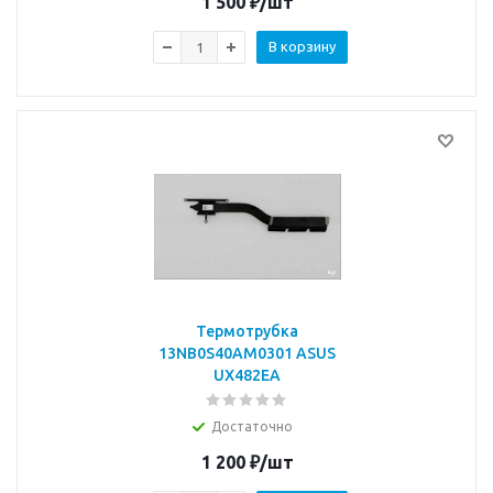
1 500
₽
/шт
В корзину
Термотрубка
13NB0S40AM0301 ASUS
UX482EA
Достаточно
1 200
₽
/шт