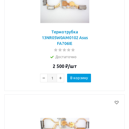
Термотрубка
13NR05W0AM0102 Asus
FA706IE
Достаточно
2 500
₽
/шт
В корзину