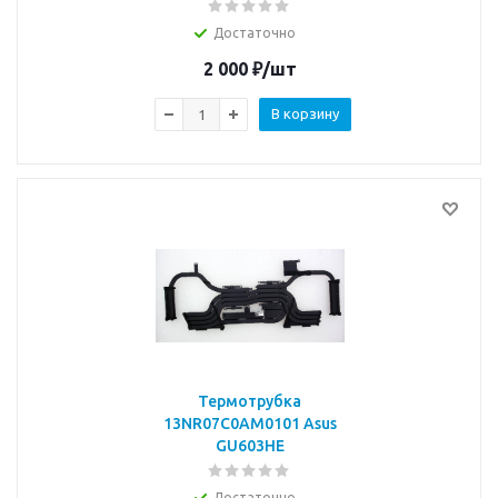
Достаточно
2 000
₽
/шт
В корзину
Термотрубка
13NR07C0AM0101 Asus
GU603HE
Достаточно