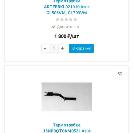
Термотрубка
ARTFBBKL021010 Asus
GL503VM, GL703VM
Достаточно
1 800
₽
/шт
В корзину
Термотрубка
13NB0QT0AM0521 Asus