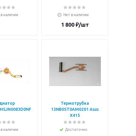
 в наличии
Нет в наличии
1 800
₽
/шт
диатор
Термотрубка
HSJN0083D0NF
13NB0ST0AM0201 Asus
X415
 в наличии
Достаточно