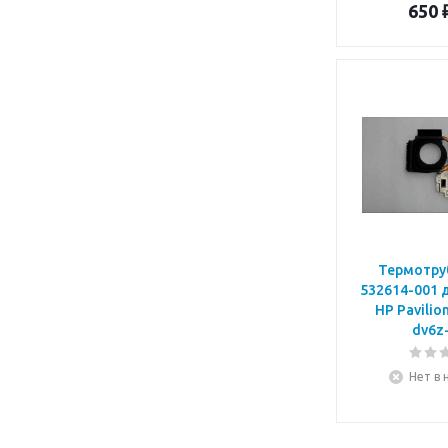
650
Термотру
532614-001 
HP Pavilio
dv6z
Нет в 