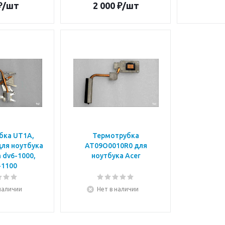
₽
/шт
2 000
₽
/шт
бка UT1A,
Термотрубка
для ноутбука
AT09O0010R0 для
n dv6-1000,
ноутбука Acer
-1100
наличии
Нет в наличии