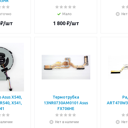
03HR
аточно
Мало
Нет
₽
/шт
1 800
₽
/шт
0,
Термотрубка
Ра
 R540, X541,
13NR0730AM0101 Asus
ART470W3
41
FX706HE
наличии
Нет в наличии
Нет