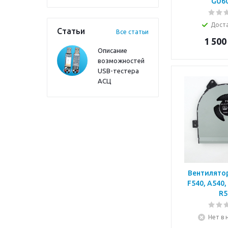
GU6
Дост
Статьи
Все статьи
1 500
Описание
возможностей
USB-тестера
АСЦ
Вентилятор Asus X54
F540, A540,
R5
Нет в 