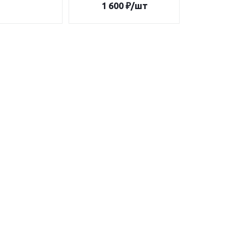
1 600
₽
/шт