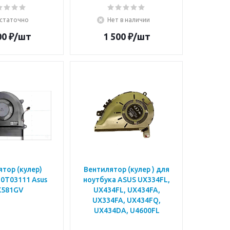
статочно
Нет в наличии
00
₽
/шт
1 500
₽
/шт
тор (кулер)
Вентилятор (кулер ) для
0T03111 Asus
ноутбука ASUS UX334FL,
X581GV
UX434FL, UX434FA,
UX334FA, UX434FQ,
UX434DA, U4600FL