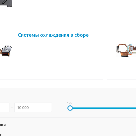
Системы охлаждения в сборе
400
чии
т