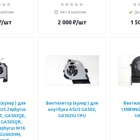
наличии
Нет в наличии
До
₽
/шт
2 000
₽
/шт
1 5
(кулер ) для
Вентилятор (кулер ) для
Вентиля
US Zephyrus
ноутбука ASUS GA502,
13NB0NG
C, GA503QE,
GA502IU CPU
U
 GA503QR,
ephyrus M16
 GU603HM,