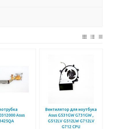
мотрубка
Вентилятор для ноутбука
312000 Asus
Asus G531GW G731GW ,
425QA
G512LV G512LW G712LV
G712 CPU