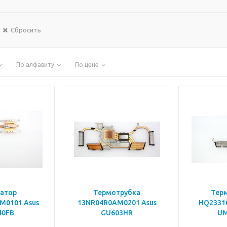
Сбросить
По алфавиту
По цене
атор
Термотрубка
Тер
M0101 Asus
13NR04R0AM0201 Asus
HQ23310
40FB
GU603HR
UM